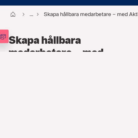
Start
...
Skapa hållbara medarbetare – med Akt
Skapa hållbara
medarbetare – med
Aktiv Hälsa
HR
,
ARTIKLAR
29 AUG. 2024
Söderberg & Partners lanserar en
digital förebyggande företagshälsovård i