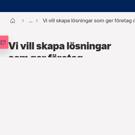
Start
...
Vi vill skapa lösningar som ger företag
Vi vill skapa lösningar
som ger företag
omedelbar avkastning
på deras investeringar i
personalens hälsa.
HR
,
ARTIKLAR
20 APR. 2020