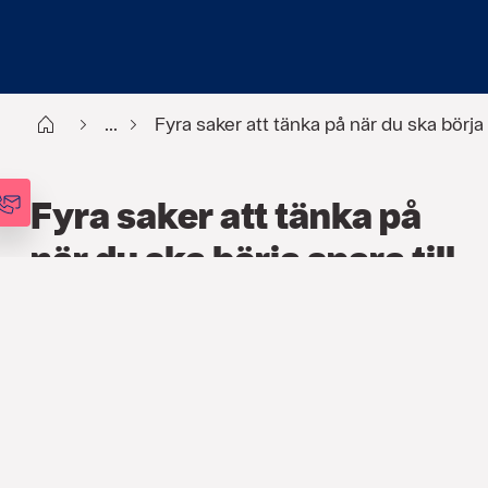
Start
...
Fyra saker att tänka på när du ska börja 
Fyra saker att tänka på
när du ska börja spara till
dina barn
JURIDIK
,
ARTIKLAR
21 FEB. 2022