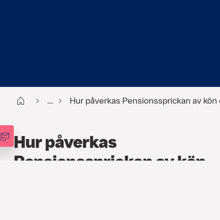
Start
...
Hur påverkas Pensionssprickan av kön 
Hur påverkas
Pensionssprickan av kön
och ålder?
PENSION
,
ARTIKLAR