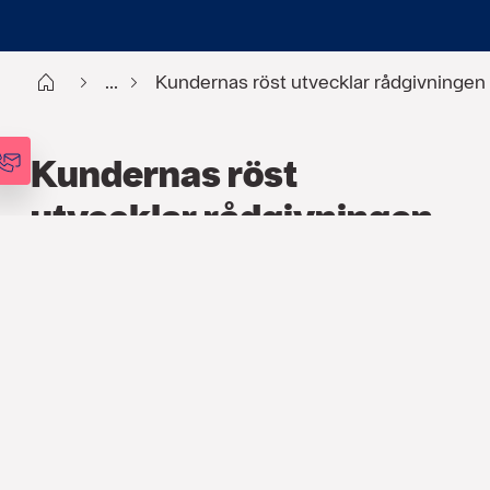
Start
...
Kundernas röst utvecklar rådgivningen
Kundernas röst
utvecklar rådgivningen
FÖRSÄKRING
,
PENSION
,
ARTIKLAR
8 JUNI 2026
Söderberg & Partners genomför
årligen ett flertal
kundnöjdhetsundersökningar. De är en