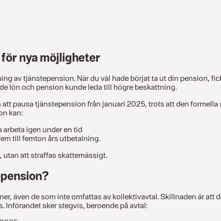
för nya möjligheter
ning av tjänstepension. När du väl hade börjat ta ut din pension, fic
de lön och pension kunde leda till högre beskattning.
tt pausa tjänstepension från januari 2025, trots att den formella s
on kan:
 arbeta igen under en tid
fem till femton års utbetalning.
 utan att straffas skattemässigt.
epension?
oner, även de som inte omfattas av kollektivavtal. Skillnaden är att 
s. Införandet sker stegvis, beroende på avtal: