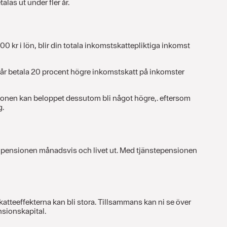
las ut under fler år.
kr i lön, blir din totala inkomstskattepliktiga inkomst
u får betala 20 procent högre inkomstskatt på inkomster
sionen kan beloppet dessutom bli något högre,. eftersom
g.
nna pensionen månadsvis och livet ut. Med tjänstepensionen
katteeffekterna kan bli stora. Tillsammans kan ni se över
nsionskapital.