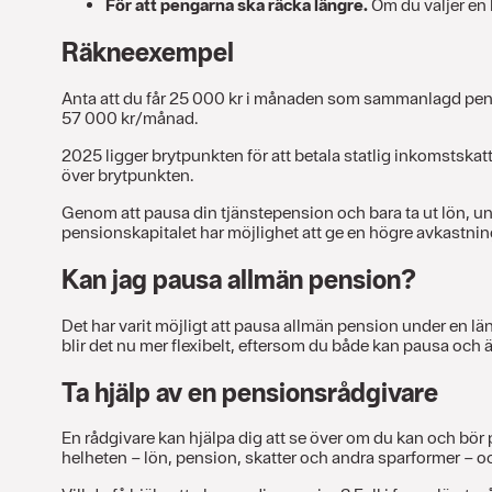
För att pengarna ska räcka längre.
Om du väljer en 
Räkneexempel
Anta att du får 25 000 kr i månaden som sammanlagd pensio
57 000 kr/månad.
2025 ligger brytpunkten för att betala statlig inkomstskat
över brytpunkten.
Genom att pausa din tjänstepension och bara ta ut lön, un
pensionskapitalet har möjlighet att ge en högre avkastni
Kan jag pausa allmän pension?
Det har varit möjligt att pausa allmän pension under en lä
blir det nu mer flexibelt, eftersom du både kan pausa och
Ta hjälp av en pensionsrådgivare
En rådgivare kan hjälpa dig att se över om du kan och bör 
helheten – lön, pension, skatter och andra sparformer – oc