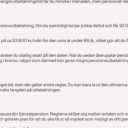
längre utbetalningstid får du mindre i månaden, men pensionen beta
nsutbetalning. Om du samtidigt börjar jobba deltid och får 32 000 
t på ca 53 600 kr/mån för den som är under 66 år, vilket gör att d
dviker du statlig skatt på den delen. När du sedan återupptar pen
ng i kronor, något som därmed kan ge en högre pensionsutbetalnin
ngre tid, men där gäller andra regler. Du kan bara ta ut den allmä
 ändra längden på utbetalningen.
pausa din tjänstepension. Reglerna skiljer sig mellan avtalen och s
h göra en plan för att du ska få ut så mycket som möjligt av ditt pe