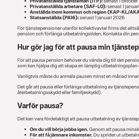
Privatanställda tjänstemän (ITP):
senast 1 oktober
Privatanställda arbetare (SAF-LO):
senast 1 janua
Anställda inom kommun och region (KAP-KL/AK
Statsanställda (PA16):
senast 1 januari 2026
För tjänstepensioner utanför kollektivavtal finns det allts
pension och förlänga utbetalningstiden. Kontakta din pensio
Hur gör jag för att pausa min tjänste
För att pausa pension behöver du vända dig till det pensio
som kan hjälpa dig att skapa en lämplig utbetalningsplan 
Vanligtvis måste du anmäla pausen minst en månad innan du 
Det går att pausa eller förlänga utbetalning av tjänstepens
återbetalningsskydd eller familjeskydd).
Varför pausa?
Det kan vara fördelaktigt att pausa utbetalning av tjänstepe
Om du vill börja jobba igen.
Genom att pausa minskar 
För att få jämnare inkomster.
Du sprider ut utbetalni