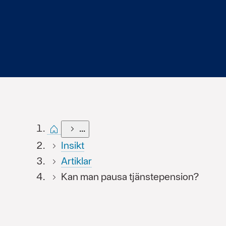
Start
...
Insikt
Artiklar
Kan man pausa tjänstepension?