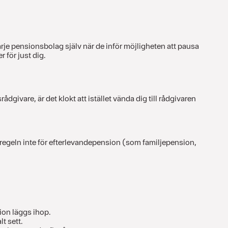
varje pensionsbolag själv när de inför möjligheten att pausa
 för just dig.
ivare, är det klokt att istället vända dig till rådgivaren
er regeln inte för efterlevandepension (som familjepension,
ion läggs ihop.
t sett.