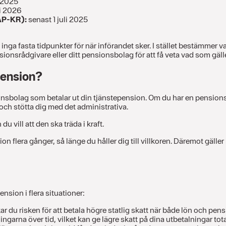
 2025
ri 2026
AP-KR):
senast 1 juli 2025
å inga fasta tidpunkter för när införandet sker. I stället bestämmer 
nsrådgivare eller ditt pensionsbolag för att få veta vad som gäller
pension?
nsbolag som betalar ut din tjänstepension. Om du har en pensionsrådg
och stötta dig med det administrativa.
vill att den ska träda i kraft.
ion flera gånger, så länge du håller dig till villkoren. Däremot gäll
nsion i flera situationer:
du risken för att betala högre statlig skatt när både lön och pens
ngarna över tid, vilket kan ge lägre skatt på dina utbetalningar total