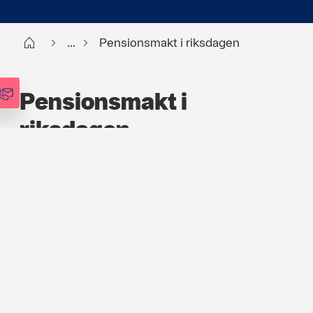
Start
...
Pensionsmakt i riksdagen
Pensionsmakt i
riksdagen
PENSION
,
ARTIKLAR
8 MARS 2018
Idag var jag och min kollega Kajsa
Brundin i riksdagen och pratade om en
fråga som vi drivit tillsammans i snart ett