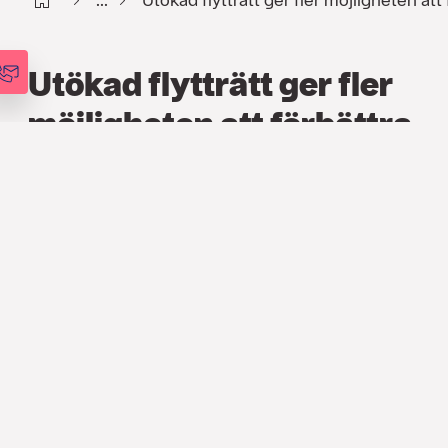
Utökad flytträtt ger fler
möjligheten att förbättra
sin pension
PENSION
,
ARTIKLAR
13 JUNI 2022
Har du ett pensionssparande i
fond- och depåförsäkringar som
tecknades innan sommaren 2007? Då är
det dags att se över villkoren för din