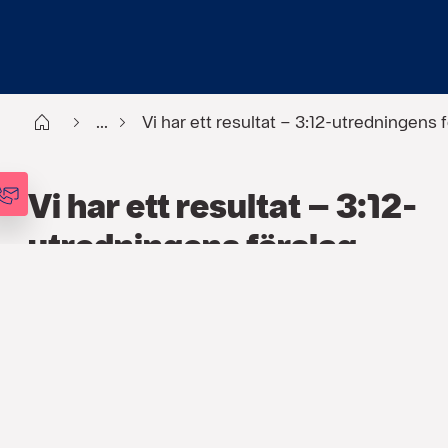
Start
...
Vi har ett resultat – 3:12-utredningens f
Vi har ett resultat – 3:12-
utredningens förslag
offentliggjort
SKATT
,
ARTIKLAR
4 NOV. 2016