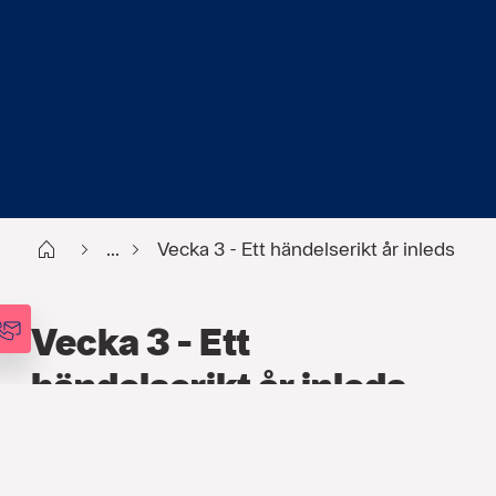
Start
...
Vecka 3 - Ett händelserikt år inleds
Vecka 3 - Ett
händelserikt år inleds
FINANS
,
PODCAST
,
VECKOANALYSEN