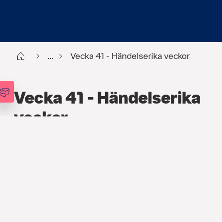
Start
...
Vecka 41 - Händelserika veckor
Vecka 41 - Händelserika
veckor
FINANS
,
PODCAST
,
VECKOANALYSEN
7 OKT. 2025
Amerikanska staten är nedstängd,