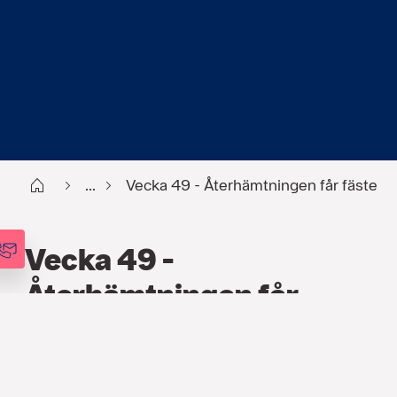
Start
...
Vecka 49 - Återhämtningen får fäste
Vecka 49 -
Återhämtningen får
fäste
FINANS
,
PODCAST
,
VECKOANALYSEN