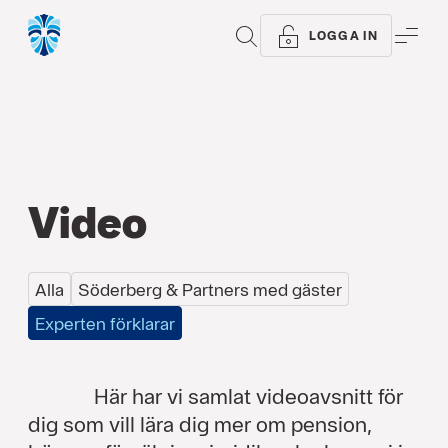
Alla typer
Podcast
Video
Analyser
Arti
SÖK
ME
LOGGA IN
Video
Alla
Söderberg & Partners med gäster
Experten förklarar
Här har vi samlat videoavsnitt för
dig som vill lära dig mer om pension,