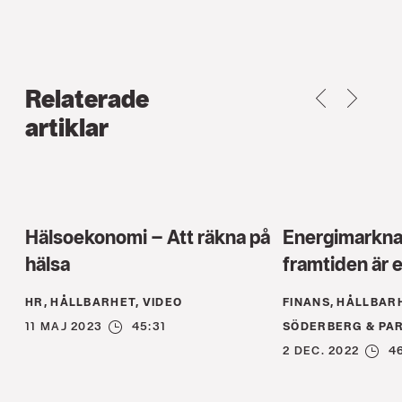
Relaterade
TILLBAKA
NEXT
artiklar
Hälsoekonomi – Att räkna på
Energimarkn
hälsa
framtiden är e
HR, HÅLLBARHET, VIDEO
FINANS, HÅLLBARH
11 MAJ 2023
45:31
SÖDERBERG & PA
2 DEC. 2022
4