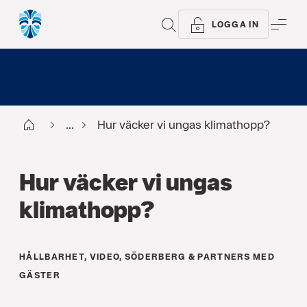
SÖK
ME
LOGGA IN
Start
...
Hur väcker vi ungas klimathopp?
Hur väcker vi ungas
klimathopp?
HÅLLBARHET
,
VIDEO
,
SÖDERBERG & PARTNERS MED
GÄSTER