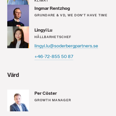
KLIMAT
Ingmar Rentzhog
GRUNDARE & VD, WE DON’T HAVE TIME
Lingyi Lu
HÅLLBARHETSCHEF
lingyi.lu@soderbergpartners.se
78 05 558-27-64+
Värd
Per Cöster
GROWTH MANAGER