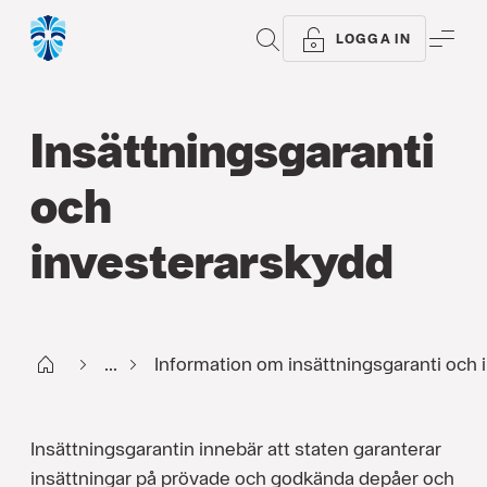
SÖK
ME
LOGGA IN
Insättningsgaranti
och
investerarskydd
Start
...
Information om insättningsgaranti och 
Insättningsgarantin innebär att staten garanterar
insättningar på prövade och godkända depåer och