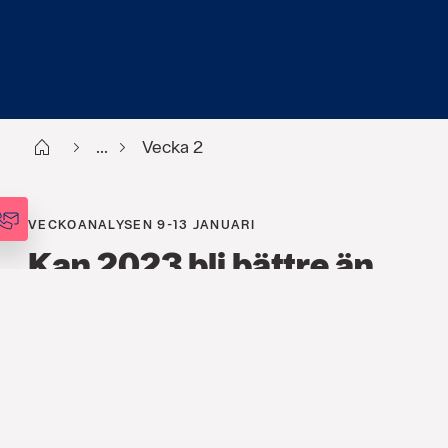
Start
...
Vecka 2
VECKOANALYSEN 9-13 JANUARI
Kan 2023 bli bättre än
2022?
FINANS
,
ANALYSER
,
VECKOANALYSEN
9 JAN. 2023