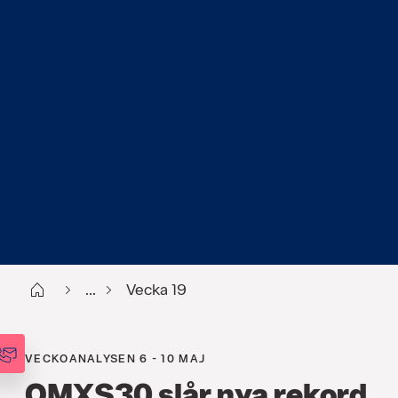
Start
...
Vecka 19
VECKOANALYSEN 6 - 10 MAJ
OMXS30 slår nya rekord