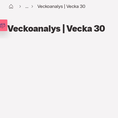
Start
...
Veckoanalys | Vecka 30
Veckoanalys | Vecka 30
FINANS
,
ANALYSER
,
VECKOANALYSEN
26 JULI 2021
Ökad osäkerhet och
rapportflod