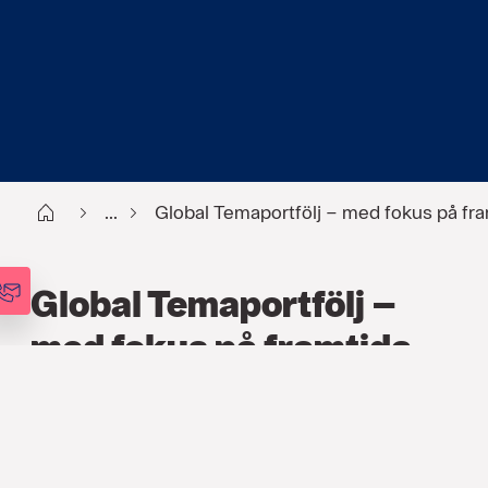
Start
...
Global Temaportfölj – med fokus på fra
Global Temaportfölj –
med fokus på framtida
trender
FINANS
,
ARTIKLAR