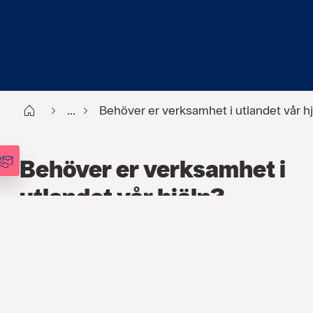
Start
...
Behöver er verksamhet i utlandet vår h
Behöver er verksamhet i
utlandet vår hjälp?
FÖRSÄKRING
,
PENSION
,
ARTIKLAR
8 JUNI 2020