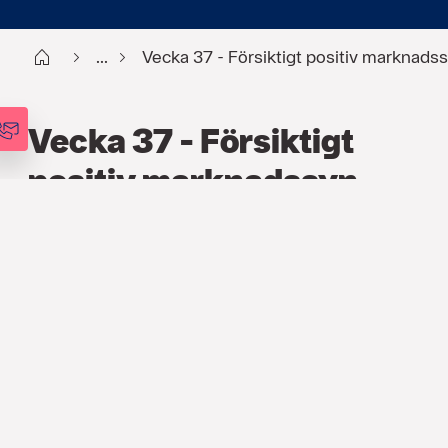
Start
...
Vecka 37 - Försiktigt positiv marknads
Vecka 37 - Försiktigt
positiv marknadssyn
FINANS
,
PODCAST
,
VECKOANALYSEN
11 SEP. 2024
I dagens poddavsnitt går vi
igenom den senaste tidens marknadsoro
och diskuterar riskerna kring den