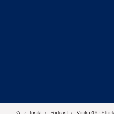
Start
Insikt
Podcast
Vecka 46 - Efterl