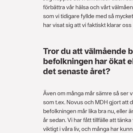
förbättra vår hälsa och vårt välmåe
som vi tidigare fyllde med så mycke
har visat sig att vi faktiskt klarar oss
Tror du att välmående 
befolkningen har ökat e
det senaste året?
Även om många mår sämre så ser vi
som t.ex. Novus och MDH gjort att 
befolkningen mår lika bra nu, eller än
år sedan. Vi har fått tillfälle att tänka
viktigt i våra liv, och många har kun