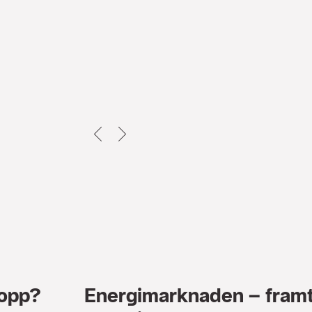
TILLBAKA
NEXT
hopp?
Energimarknaden – framt