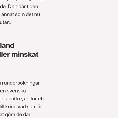
nde. Den där tiden
t annat som det nu
 utan.
bland
ller minskat
 i undersökningar
den svenska
nu bättre, än för ett
 till kring vad som är
nat göra de där