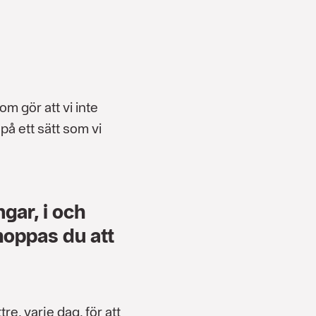
om gör att vi inte
 på ett sätt som vi
gar, i och
oppas du att
re, varje dag, för att