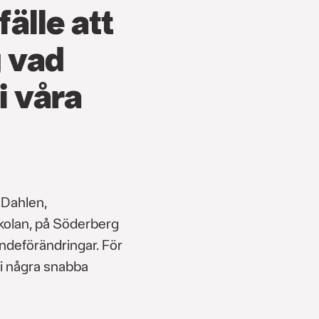
fälle att
g vad
i våra
 Dahlen,
olan, på Söderberg
ndeförändringar. För
vi några snabba