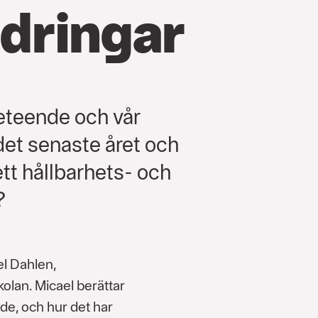
ndringar
beteende och vår
det senaste året och
 ett hållbarhets- och
?
el Dahlen,
lan. Micael berättar
de, och hur det har