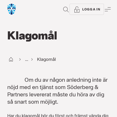
SÖK
ME
LOGGA IN
Klagomål
Start
...
Klagomål
Om du av någon anledning inte är
nöjd med en tjänst som Söderberg &
Partners levererat måste du höra av dig
så snart som möjligt.
Har du klagomål bör du först och främst vända dig