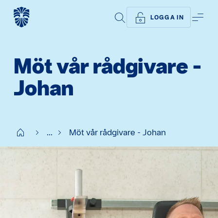
SÖK
ME
LOGGA IN
Möt vår rådgivare -
Johan
Start
...
Möt vår rådgivare - Johan