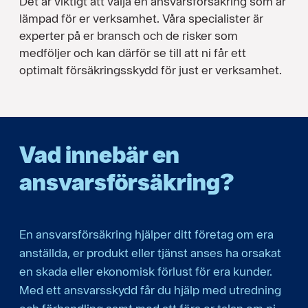
Det är viktigt att välja en ansvarsförsäkring som är
lämpad för er verksamhet. Våra specialister är
experter på er bransch och de risker som
medföljer och kan därför se till att ni får ett
optimalt försäkringsskydd för just er verksamhet.
Vad innebär en
ansvarsförsäkring?
En ansvarsförsäkring hjälper ditt företag om era
anställda, er produkt eller tjänst anses ha orsakat
en skada eller ekonomisk förlust för era kunder.
Med ett ansvarsskydd får du hjälp med utredning