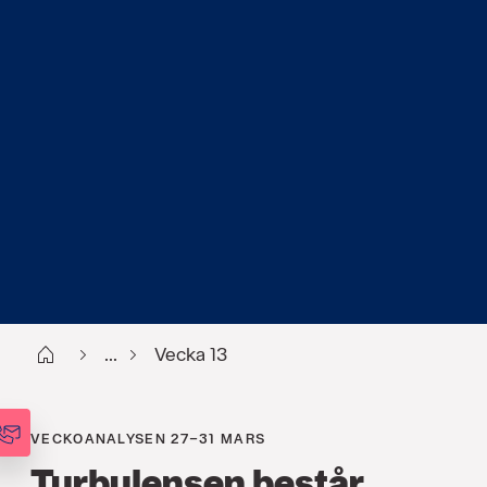
Start
...
Vecka 13
VECKOANALYSEN 27–31 MARS
Turbulensen består