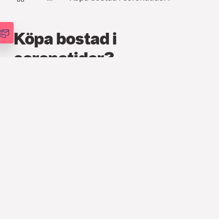
Köpa bostad i
coronatider?
FINANS
,
ARTIKLAR
8 JUNI 2020
Hur ser bostadsmarknaden ut nu
mitt under coronapandemin? Vilken
påverkan får det på bolånen och vågar
man göra ett bostadsbyte? Söderberg &
Partners är stolta att kunna erbjuda våra
kunder ett bra bolåneerbjudande genom