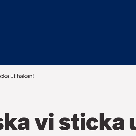
ticka ut hakan!
ska vi sticka