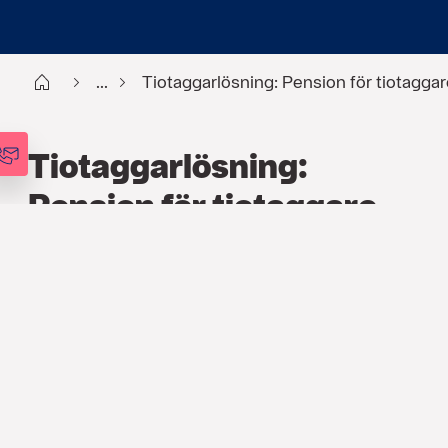
Start
...
Tiotaggarlösning: Pension för tiotaggar
Tiotaggarlösning:
Pension för tiotaggare –
så funkar det
PENSION
,
ARTIKLAR
27 OKT. 2025
När en medarbetare når en viss