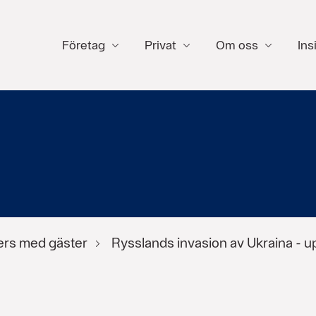
Företag
Privat
Om oss
Ins
ers med gäster
Rysslands invasion av Ukraina - u