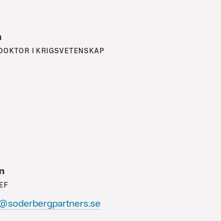
n
DOKTOR I KRIGSVETENSKAP
n
EF
n@soderbergpartners.se