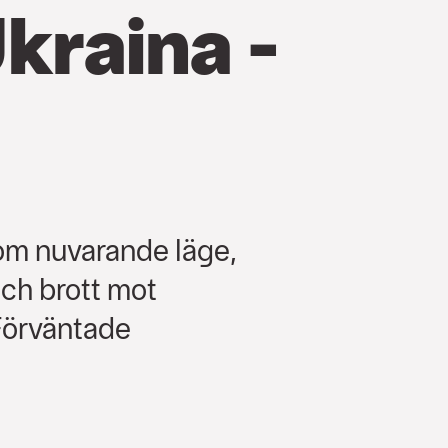
kraina -
om nuvarande läge,
och brott mot
Förväntade