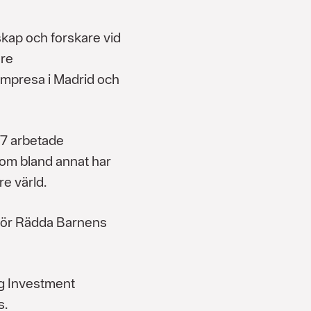
skap och forskare vid
are
Empresa i Madrid och
017 arbetade
som bland annat har
e värld.
 för Rädda Barnens
eg Investment
s.