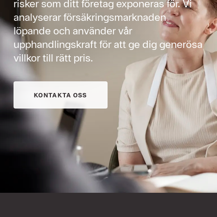
risker som ditt företag exponeras för. Vi
analyserar försäkringsmarknaden
löpande och använder vår
upphandlingskraft för att ge dig generösa
villkor till rätt pris.
KONTAKTA OSS