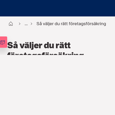
Start
...
Så väljer du rätt företagsförsäkring
Så väljer du rätt
företagsförsäkring
FÖRSÄKRING
,
ARTIKLAR
3 FEB. 2020
När du ska teckna en försäkring
märker du snabbt att det finns en djungel