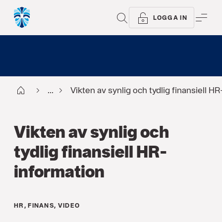
SÖK
ME
LOGGA IN
Start
...
Vikten av synlig och tydlig finansiell H
Vikten av synlig och
tydlig finansiell HR-
information
HR
,
FINANS
,
VIDEO