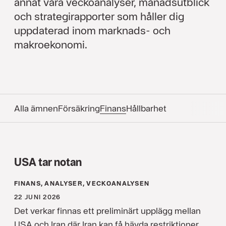
annat våra veckoanalyser, månadsutblick
och strategirapporter som håller dig
uppdaterad inom marknads- och
makroekonomi.
Alla ämnen
Försäkring
Finans
Hållbarhet
USA tar notan
FINANS, ANALYSER, VECKOANALYSEN
22 JUNI 2026
Det verkar finnas ett preliminärt upplägg mellan
USA och Iran där Iran kan få hävda restriktioner