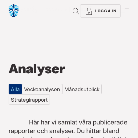
Alla typer
Podcast
Video
Analyser
Arti
SÖK
ME
LOGGA IN
Analyser
Alla
Veckoanalysen
Månadsutblick
Strategirapport
Här har vi samlat våra publicerade
rapporter och analyser. Du hittar bland