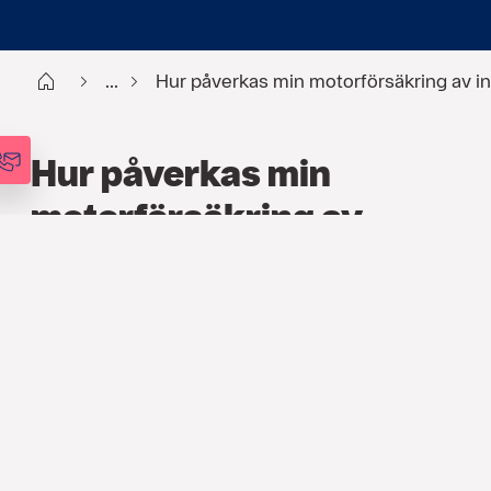
Start
...
Hur påverkas min motorförsäkring av in
Hur påverkas min
motorförsäkring av
inflationen?
FÖRSÄKRING
,
ARTIKLAR
3 NOV. 2022
När kostnaderna för skador ökar