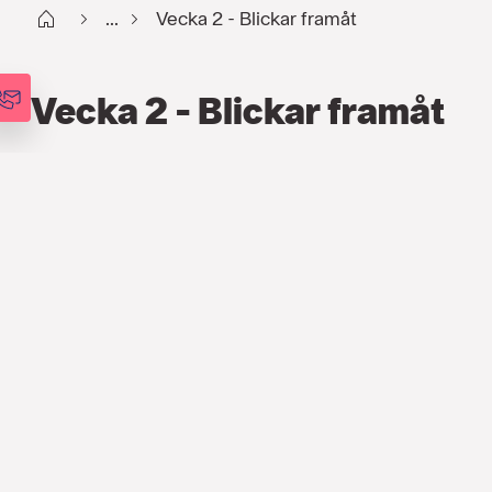
Start
...
Vecka 2 - Blickar framåt
Vecka 2 - Blickar framåt
FINANS
,
PODCAST
,
VECKOANALYSEN
10 JAN. 2023
Förra året kan sammanfattas som
ekonomiskt mycket svårnavigerat och för
investerare dystert. Blickar vi ut över
2023 kommer mycket av fjolårets
osäkerhet bestå och marknaden fortsätta
präglas av det som styrde 2022,